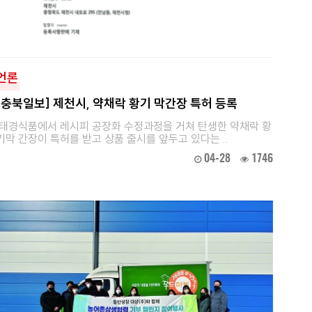
언론
[충북일보] 제천시, 약채락 황기 막간장 특허 등록
태경식품에서 레시피 공장화 수정과정을 거쳐 탄생한 약채락 황
기막 간장이 특허를 받고 상품 출시를 앞두고 있다는 ..
04-28
1746