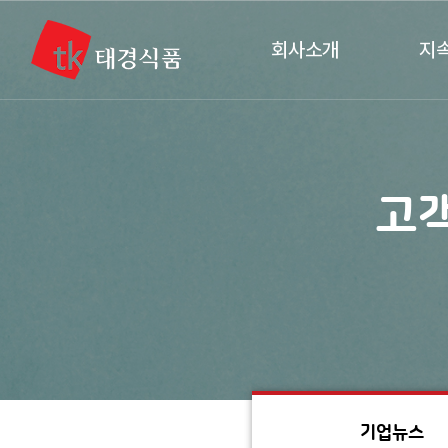
회사소개
지
태경식품
소비
연혁
CI / BI
고
사업장 소개
오시는 길
기업뉴스