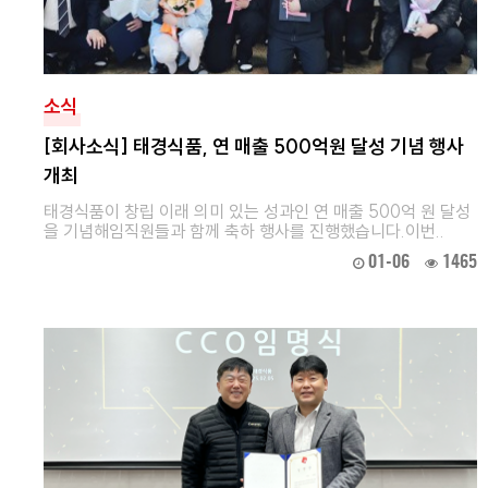
소식
[회사소식] 태경식품, 연 매출 500억원 달성 기념 행사
개최
​태경식품이 창립 이래 의미 있는 성과인 연 매출 500억 원 달성
을 기념해임직원들과 함께 축하 행사를 진행했습니다.​이번..
01-06
1465