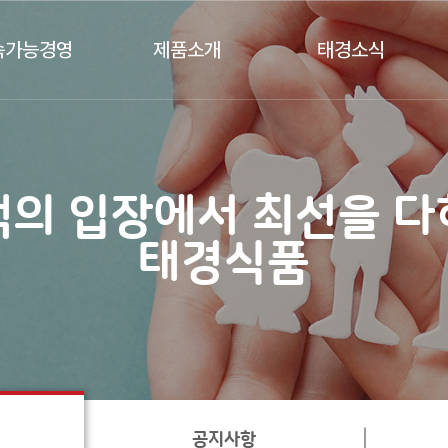
속가능경영
제품소개
태경소식
자중심경영
기초소재
기업뉴스
육류소재
공지사항
해산물소재
인재채용
객의 입장에서 최선을 다
과채 및 기타소재
태경식품
음료/소스/시즈닝
식품소재/첨가물
할랄
공지사항