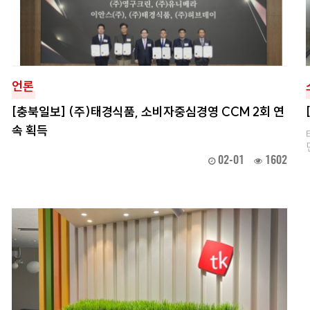
언론
[충북일보] (주)태경식품, 소비자중심경영 CCM 2회 연
속 획득
02-01
1602