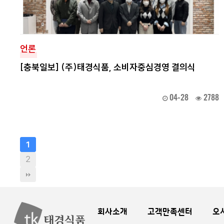
언론
[충북일보] (주)태경식품, 소비자중심경영 결의식
04-28
2788
1
2
회사소개
고객만족센터
오